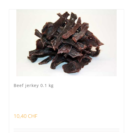
Lots
(3)
Bon pour la santé
(0)
Préparations viandes
(3)
Produits d'exception
(0)
Produits fumoir
(1)
Beef jerkey 0.1 kg
Produits séchoir
(3)
Spécialité vaudoises
(0)
10,40
CHF