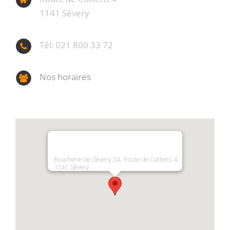
1141 Sévery
Tél: 021 800 33 72
Nos horaires
Boucherie de Sévery SA, Route de Cottens 4,
1141 Sévery,