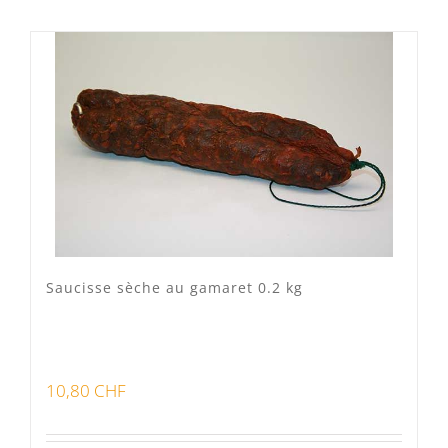
Lots
(0)
Bon pour la santé
(0)
Préparations viandes
(0)
Produits d'exception
(0)
Produits fumoir
(1)
Saucisse sèche au gamaret 0.2 kg
Produits séchoir
(2)
Spécialité vaudoises
(0)
10,80
CHF