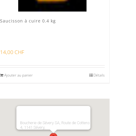
Saucisson à cuire 0.4 kg
14,00
CHF
Ajouter au panier
Détails
Boucherie de Sévery SA, Route de Cottens
4, 1141 Sévery,