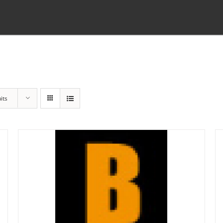
its
Panier
(0)
Poste standard
(3)
Retrait à Sévery
(0)