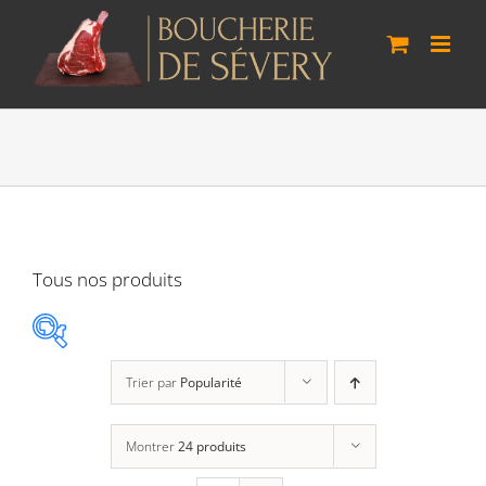
Passer
au
contenu
Tous nos produits
Trier par
Popularité
Agneau Vaudois
(0)
Montrer
24 produits
Boeuf Lo Bâo
(3)