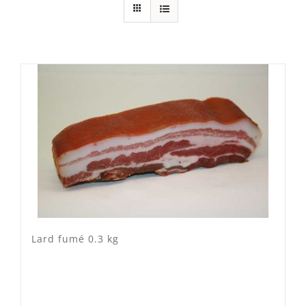
Cheval Suisse
(0)
Mixte
(2)
Porc Lo Caïon
(4)
Veau Lo VÎ
(0)
Volaille Suisse
(0)
Panier
(0)
Poste standard
(9)
Retrait à Sévery
(0)
Lard fumé 0.3 kg
Lots
(0)