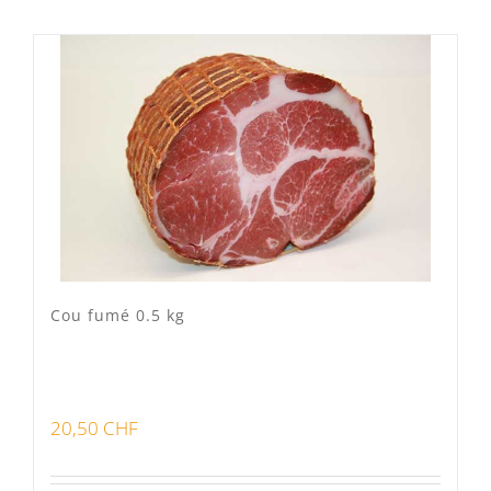
Mixte
(0)
Porc Lo Caïon
(1)
Veau Lo VÎ
(0)
Volaille Suisse
(0)
Panier
(0)
Poste standard
(1)
Retrait à Sévery
(0)
Cou fumé 0.5 kg
Lots
(0)
20,50
CHF
Bon pour la santé
(0)
Préparations viandes
(0)