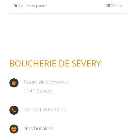
Ajouter au panier
Détails
Produits d'exception
(0)
Produits fumoir
(1)
Produits séchoir
(0)
Spécialité vaudoises
(0)
BOUCHERIE DE SÉVERY
Route de Cottens 4
1141 Sévery
Tél: 021 800 33 72
Nos horaires