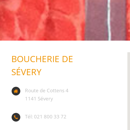
BOUCHERIE DE
SÉVERY
Route de Cottens 4
1141 Sévery
Tél: 021 800 33 72