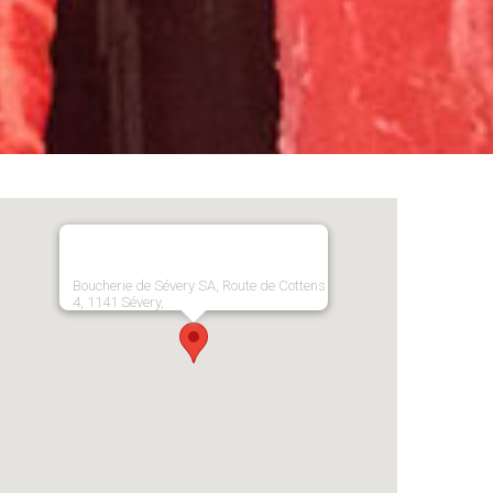
Boucherie de Sévery SA, Route de Cottens
4, 1141 Sévery,