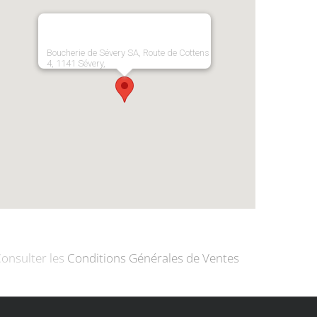
Boucherie de Sévery SA, Route de Cottens
4, 1141 Sévery,
onsulter les
Conditions Générales de Ventes