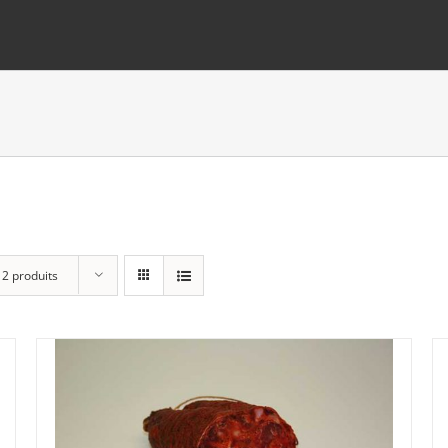
12 produits
Panier
(0)
Poste standard
(3)
Retrait à Sévery
(0)