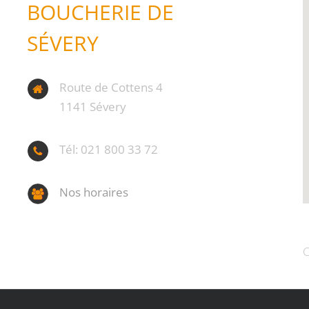
BOUCHERIE DE
SÉVERY
Route de Cottens 4
1141 Sévery
Tél: 021 800 33 72
Nos horaires
C