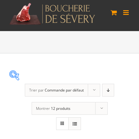
Passer
au
contenu
Trier par
Commande par défaut
Agneau Vaudois
(0)
Montrer
12 produits
Boeuf Lo Bâo
(1)
Cheval Suisse
(0)