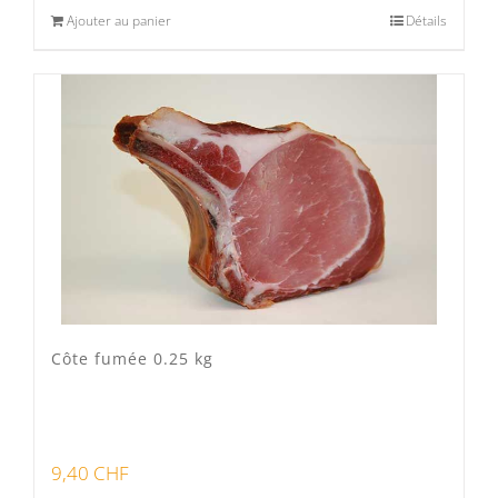
Ajouter au panier
Détails
Produits d'exception
(0)
Produits fumoir
(1)
Produits séchoir
(1)
Spécialité vaudoises
(0)
Côte fumée 0.25 kg
9,40
CHF