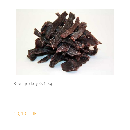
Mixte
(0)
Porc Lo Caïon
(1)
Veau Lo VÎ
(0)
Volaille Suisse
(0)
Panier
(0)
Poste standard
(2)
Retrait à Sévery
(0)
Beef jerkey 0.1 kg
Lots
(0)
10,40
CHF
Bon pour la santé
(0)
Préparations viandes
(0)