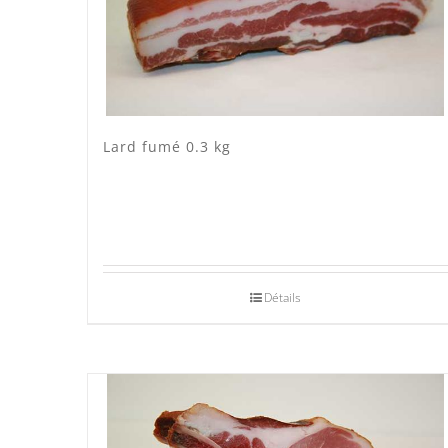
Porc Lo Caïon
(3)
Veau Lo VÎ
(0)
Volaille Suisse
(0)
Lard fumé 0.3 kg
Détails