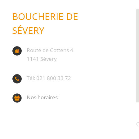
BOUCHERIE DE
SÉVERY
Route de Cottens 4
1141 Sévery
Tél: 021 800 33 72
Nos horaires
C