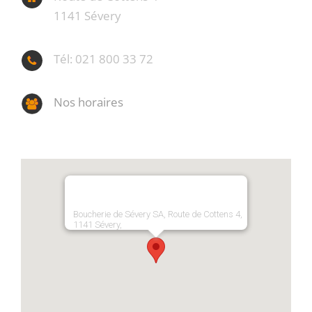
1141 Sévery
Tél: 021 800 33 72
Nos horaires
Boucherie de Sévery SA, Route de Cottens 4,
1141 Sévery,