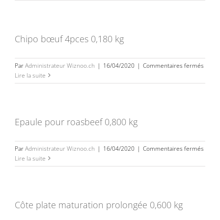
de
boeuf
“Lo
Bâo”
Chipo bœuf 4pces 0,180 kg
0,500
kg
sur
Par
Administrateur Wiznoo.ch
|
16/04/2020
|
Commentaires fermés
Chipo
Lire la suite
bœuf
4pces
0,180
kg
Epaule pour roasbeef 0,800 kg
sur
Par
Administrateur Wiznoo.ch
|
16/04/2020
|
Commentaires fermés
Epaul
Lire la suite
pour
roasb
0,800
kg
Côte plate maturation prolongée 0,600 kg