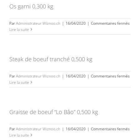
kg
Os garni 0,300 kg
entier
sur
Par
Administrateur Wiznoo.ch
|
16/04/2020
|
Commentaires fermés
Os
Lire la suite
garni
0,300
kg
Steak de boeuf tranché 0,500 kg
sur
Par
Administrateur Wiznoo.ch
|
16/04/2020
|
Commentaires fermés
Steak
Lire la suite
de
boeuf
tranc
0,500
Graisse de boeuf “Lo Bâo” 0,500 kg
kg
sur
Par
Administrateur Wiznoo.ch
|
16/04/2020
|
Commentaires fermés
Grais
Lire la suite