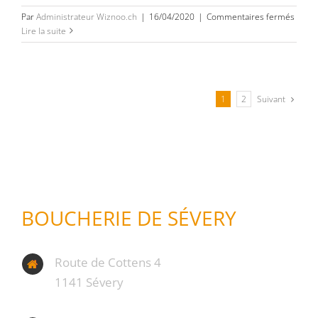
sur
Par
Administrateur Wiznoo.ch
|
16/04/2020
|
Commentaires fermés
Côte
Lire la suite
plate
matur
prolo
0,600
Suivant
1
2
kg
BOUCHERIE DE SÉVERY
Route de Cottens 4
1141 Sévery