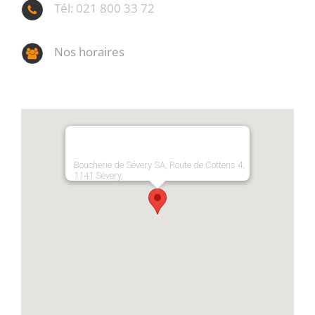
Tél: 021 800 33 72
Nos horaires
Boucherie de Sévery SA, Route de Cottens 4,
1141 Sévery,