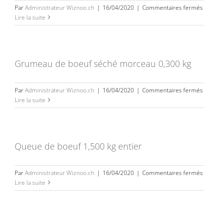
kg
sur
Par
Administrateur Wiznoo.ch
|
16/04/2020
|
Commentaires fermés
Grum
Lire la suite
de
boeuf
séché
tranc
Grumeau de boeuf séché morceau 0,300 kg
0,100
kg
sur
Par
Administrateur Wiznoo.ch
|
16/04/2020
|
Commentaires fermés
Grum
Lire la suite
de
boeuf
séché
morc
Queue de boeuf 1,500 kg entier
0,300
kg
sur
Par
Administrateur Wiznoo.ch
|
16/04/2020
|
Commentaires fermés
Queu
Lire la suite
de
boeuf
1,500