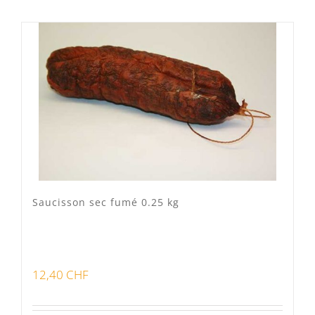
Lots
(0)
Bon pour la santé
(0)
Préparations viandes
(0)
Produits d'exception
(0)
Produits fumoir
(1)
Saucisson sec fumé 0.25 kg
Produits séchoir
(2)
Spécialité vaudoises
(0)
12,40
CHF