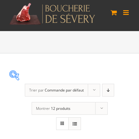
Passer
au
contenu
Trier par
Commande par défaut
Panier
(0)
Montrer
12 produits
Poste standard
(2)
Retrait à Sévery
(0)