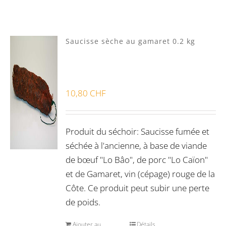
Lots
(0)
Saucisse sèche au gamaret 0.2 kg
Bon pour la santé
(0)
10,80
CHF
Préparations viandes
(0)
Produits d'exception
(0)
Produit du séchoir: Saucisse fumée et
Produits fumoir
(1)
séchée à l'ancienne, à base de viande
Produits séchoir
(2)
de bœuf "Lo Bâo", de porc "Lo Caïon"
et de Gamaret, vin (cépage) rouge de la
Spécialité vaudoises
(0)
Côte. Ce produit peut subir une perte
de poids.
Ajouter au
Détails