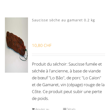
Lots
(0)
Saucisse sèche au gamaret 0.2 kg
Bon pour la santé
(0)
10,80
CHF
Préparations viandes
(0)
Produits d'exception
(0)
Produit du séchoir: Saucisse fumée et
Produits fumoir
(1)
séchée à l'ancienne, à base de viande
Produits séchoir
(2)
de bœuf "Lo Bâo", de porc "Lo Caïon"
et de Gamaret, vin (cépage) rouge de la
Spécialité vaudoises
(0)
Côte. Ce produit peut subir une perte
de poids.
Ajouter au
Détails