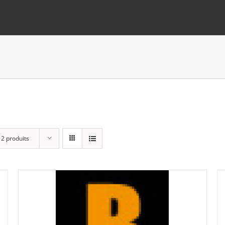
12 produits
Lots
(0)