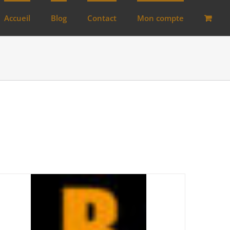
Accueil
Blog
Contact
Mon compte
Bon pour la santé
(0)
Préparations viandes
(0)
Produits d'exception
(0)
Produits fumoir
(3)