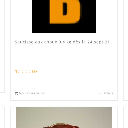
Saucisse aux choux 0.4 kg dès le 24 sept 21
10,00
CHF
Ajouter au panier
Détails