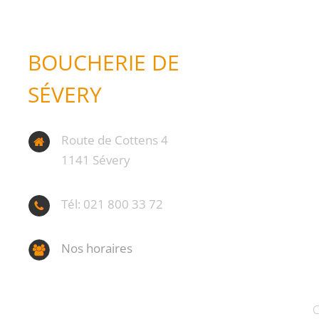
BOUCHERIE DE
SÉVERY
Route de Cottens 4
1141 Sévery
Tél: 021 800 33 72
Nos horaires
C