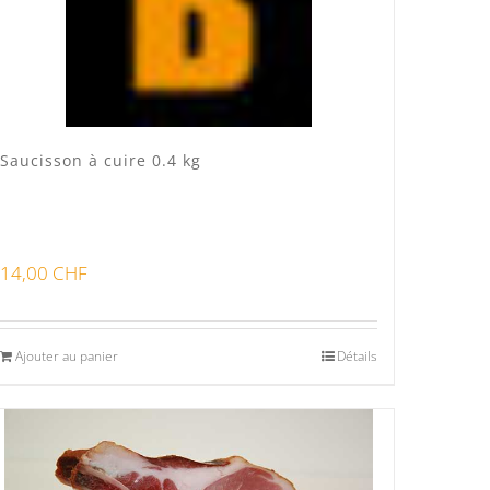
Produits séchoir
(1)
Spécialité vaudoises
(3)
Saucisson à cuire 0.4 kg
14,00
CHF
Ajouter au panier
Détails