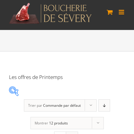
Passer
au
contenu
Les offres de Printemps
Trier par
Commande par défaut
Agneau Vaudois
(0)
Montrer
12 produits
Boeuf Lo Bâo
(0)