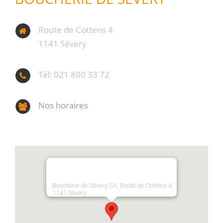
Route de Cottens 4
1141 Sévery
Tél: 021 800 33 72
Nos horaires
Boucherie de Sévery SA, Route de Cottens 4,
1141 Sévery,