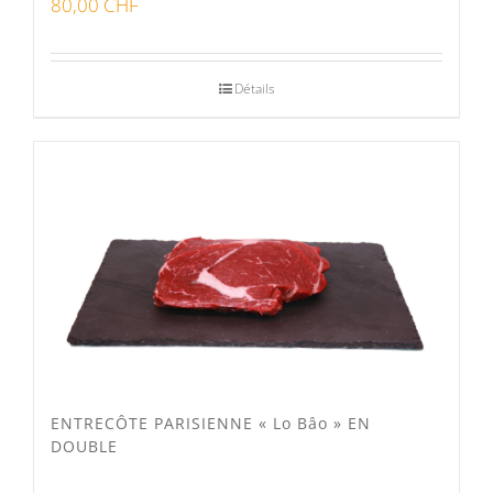
80,00
CHF
Bon pour la santé
(0)
Préparations viandes
(0)
Détails
Produits d'exception
(0)
Produits fumoir
(0)
Produits séchoir
(0)
Spécialité vaudoises
(0)
ENTRECÔTE PARISIENNE « Lo Bâo » EN
DOUBLE