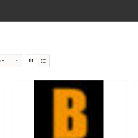
its
Panier
(0)
Poste standard
(3)
Retrait à Sévery
(0)