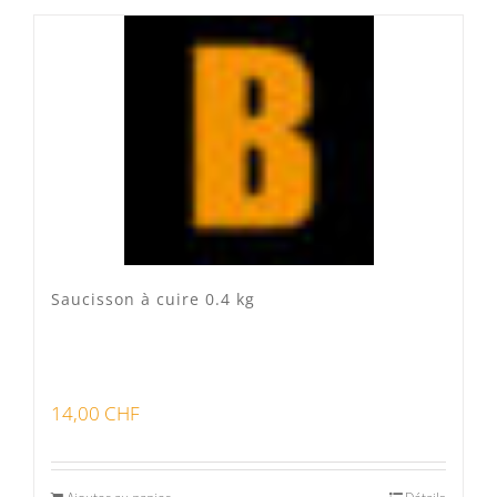
Produits fumoir
(0)
Produits séchoir
(0)
Spécialité vaudoises
(3)
Saucisson à cuire 0.4 kg
14,00
CHF