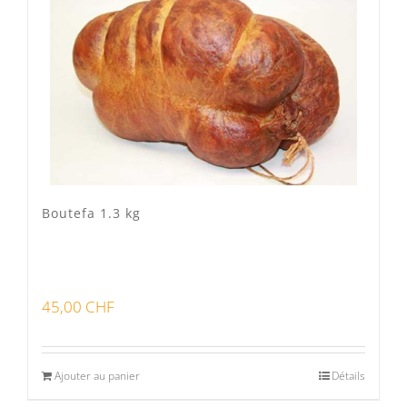
Veau Lo VÎ
(0)
Volaille Suisse
(0)
Panier
(0)
Poste standard
(3)
Retrait à Sévery
(0)
Boutefa 1.3 kg
Lots
(0)
45,00
CHF
Bon pour la santé
(0)
Préparations viandes
(0)
Ajouter au panier
Détails
Produits d'exception
(0)