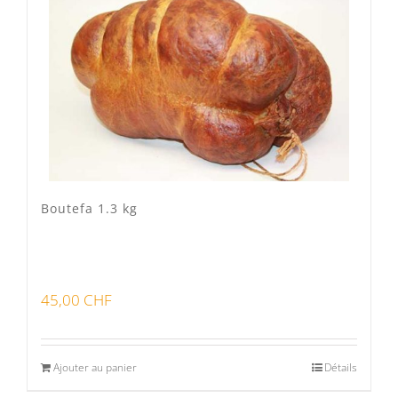
Veau Lo VÎ
(0)
Volaille Suisse
(0)
Panier
(0)
Poste standard
(3)
Retrait à Sévery
(0)
Boutefa 1.3 kg
Lots
(0)
45,00
CHF
Bon pour la santé
(0)
Préparations viandes
(0)
Ajouter au panier
Détails
Produits d'exception
(0)