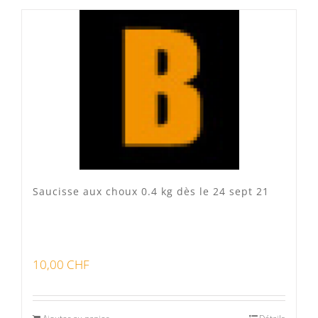
Produits fumoir
(0)
Produits séchoir
(0)
Spécialité vaudoises
(3)
Saucisse aux choux 0.4 kg dès le 24 sept 21
10,00
CHF