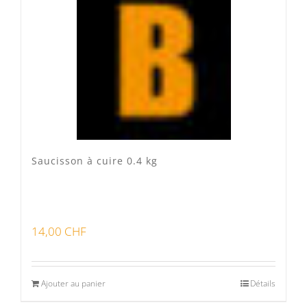
Veau Lo VÎ
(0)
Volaille Suisse
(0)
Panier
(0)
Poste standard
(3)
Retrait à Sévery
(0)
Saucisson à cuire 0.4 kg
Lots
(0)
14,00
CHF
Bon pour la santé
(0)
Préparations viandes
(0)
Ajouter au panier
Détails
Produits d'exception
(0)