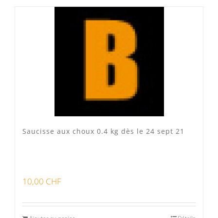
Produits fumoir
(0)
Produits séchoir
(0)
Spécialité vaudoises
(3)
Saucisse aux choux 0.4 kg dès le 24 sept 21
10,00
CHF