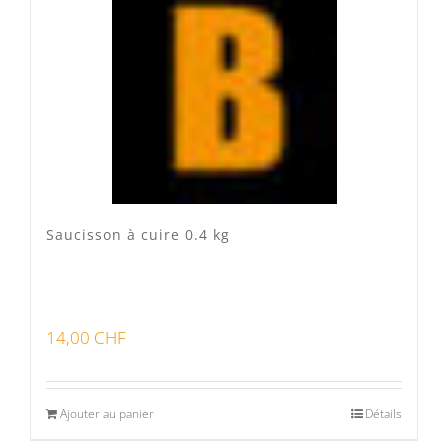
Veau Lo VÎ
(0)
Volaille Suisse
(0)
Panier
(0)
Poste standard
(3)
Retrait à Sévery
(0)
Saucisson à cuire 0.4 kg
Lots
(0)
14,00
CHF
Bon pour la santé
(0)
Préparations viandes
(0)
Ajouter au panier
Détails
Produits d'exception
(0)