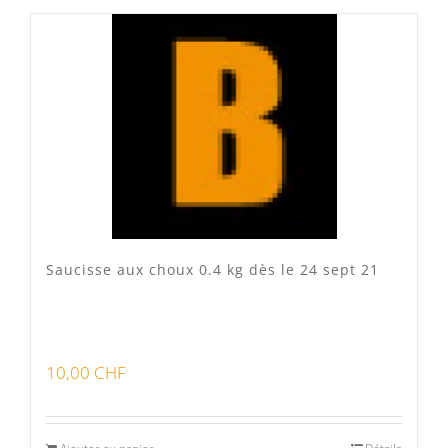
Produits fumoir
(0)
Produits séchoir
(0)
Spécialité vaudoises
(3)
Saucisse aux choux 0.4 kg dès le 24 sept 21
10,00
CHF