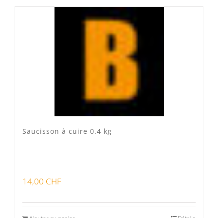
Produits fumoir
(0)
Produits séchoir
(0)
Spécialité vaudoises
(3)
Saucisson à cuire 0.4 kg
14,00
CHF