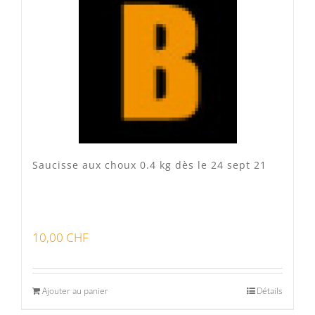
Veau Lo VÎ
(0)
Volaille Suisse
(0)
Panier
(0)
Poste standard
(3)
Retrait à Sévery
(0)
Saucisse aux choux 0.4 kg dès le 24 sept 21
Lots
(0)
10,00
CHF
Bon pour la santé
(0)
Préparations viandes
(0)
Ajouter au panier
Détails
Produits d'exception
(0)