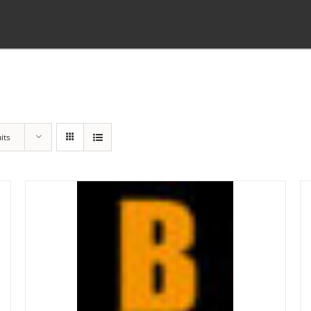
its
Panier
(0)
Poste standard
(3)
Retrait à Sévery
(0)