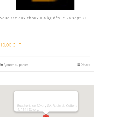
Saucisse aux choux 0.4 kg dès le 24 sept 21
10,00
CHF
Ajouter au panier
Détails
Boucherie de Sévery SA, Route de Cottens
4, 1141 Sévery,