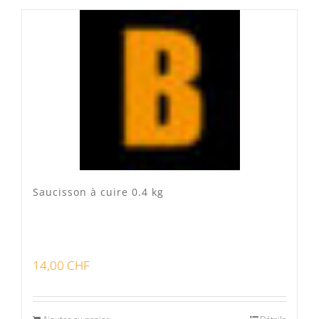
Produits fumoir
(0)
Produits séchoir
(0)
Spécialité vaudoises
(3)
Saucisson à cuire 0.4 kg
14,00
CHF