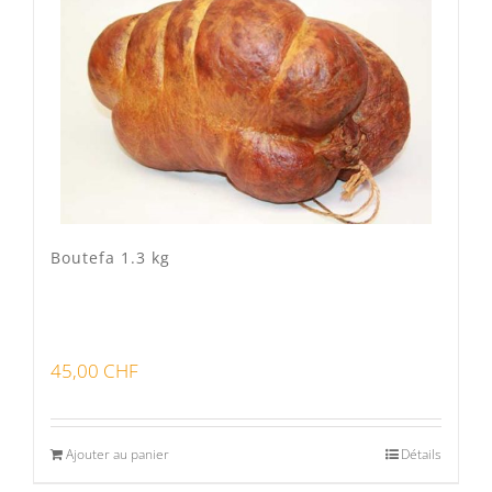
Veau Lo VÎ
(0)
Volaille Suisse
(0)
Panier
(0)
Poste standard
(3)
Retrait à Sévery
(0)
Boutefa 1.3 kg
Lots
(0)
45,00
CHF
Bon pour la santé
(0)
Préparations viandes
(0)
Ajouter au panier
Détails
Produits d'exception
(0)