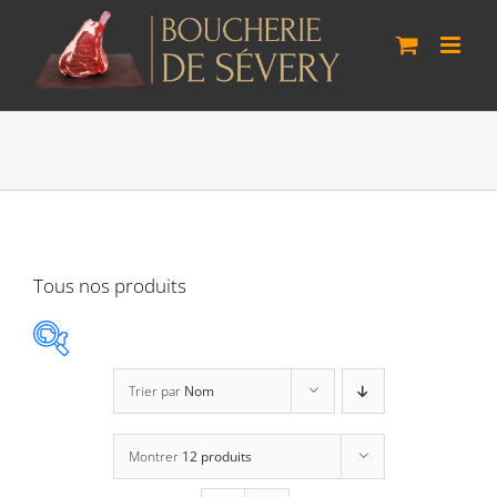
Passer
au
contenu
Tous nos produits
Trier par
Nom
Agneau Vaudois
(0)
Montrer
12 produits
Boeuf Lo Bâo
(3)