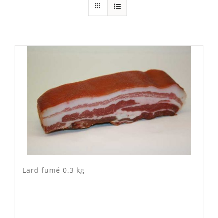
Cheval Suisse
(0)
Mixte
(2)
Porc Lo Caïon
(4)
Veau Lo VÎ
(0)
Volaille Suisse
(0)
Panier
(0)
Poste standard
(9)
Retrait à Sévery
(0)
Lard fumé 0.3 kg
Lots
(0)