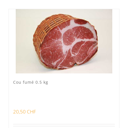
Mixte
(0)
Porc Lo Caïon
(1)
Veau Lo VÎ
(0)
Volaille Suisse
(0)
Panier
(0)
Poste standard
(1)
Retrait à Sévery
(0)
Cou fumé 0.5 kg
Lots
(0)
20,50
CHF
Bon pour la santé
(0)
Préparations viandes
(0)