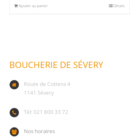
Ajouter au panier
Détails
Produits d'exception
(0)
Produits fumoir
(1)
Produits séchoir
(0)
Spécialité vaudoises
(0)
BOUCHERIE DE SÉVERY
Route de Cottens 4
1141 Sévery
Tél: 021 800 33 72
Nos horaires