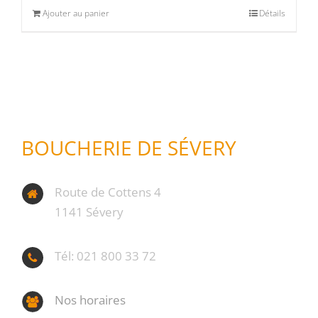
Ajouter au panier
Détails
Produits d'exception
(0)
Produits fumoir
(1)
Produits séchoir
(0)
Spécialité vaudoises
(0)
BOUCHERIE DE SÉVERY
Route de Cottens 4
1141 Sévery
Tél: 021 800 33 72
Nos horaires