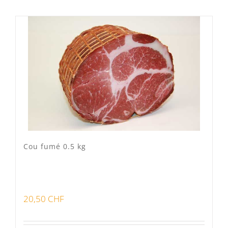
Mixte
(0)
Porc Lo Caïon
(1)
Veau Lo VÎ
(0)
Volaille Suisse
(0)
Panier
(0)
Poste standard
(1)
Retrait à Sévery
(0)
Cou fumé 0.5 kg
Lots
(0)
20,50
CHF
Bon pour la santé
(0)
Préparations viandes
(0)