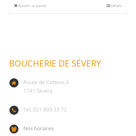
Ajouter au panier
Détails
Produits d'exception
(0)
Produits fumoir
(1)
Produits séchoir
(0)
Spécialité vaudoises
(0)
BOUCHERIE DE SÉVERY
Route de Cottens 4
1141 Sévery
Tél: 021 800 33 72
Nos horaires