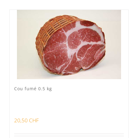
Mixte
(0)
Porc Lo Caïon
(1)
Veau Lo VÎ
(0)
Volaille Suisse
(0)
Panier
(0)
Poste standard
(1)
Retrait à Sévery
(0)
Cou fumé 0.5 kg
Lots
(0)
20,50
CHF
Bon pour la santé
(0)
Préparations viandes
(0)