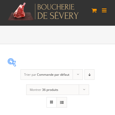
Passer
au
contenu
Trier par
Commande par défaut
Agneau Vaudois
(0)
Montrer
36 produits
Boeuf Lo Bâo
(3)
Cheval Suisse
(0)