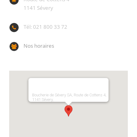
1141 Sévery
Tél: 021 800 33 72
Nos horaires
Boucherie de Sévery SA, Route de Cottens 4,
1141 Sévery,