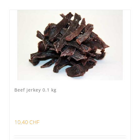
Mixte
(2)
Porc Lo Caïon
(1)
Veau Lo VÎ
(0)
Volaille Suisse
(0)
Panier
(0)
Poste standard
(6)
Retrait à Sévery
(0)
Beef jerkey 0.1 kg
Lots
(0)
10,40
CHF