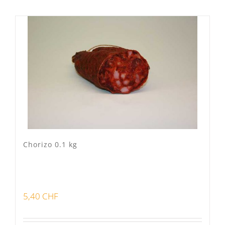
Mixte
(2)
Porc Lo Caïon
(1)
Veau Lo VÎ
(0)
Volaille Suisse
(0)
Panier
(0)
Poste standard
(6)
Retrait à Sévery
(0)
Chorizo 0.1 kg
Lots
(0)
5,40
CHF