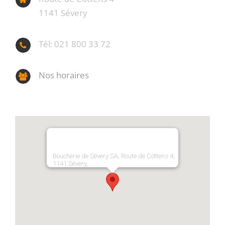
1141 Sévery
Tél: 021 800 33 72
Nos horaires
Boucherie de Sévery SA, Route de Cottens 4,
1141 Sévery,