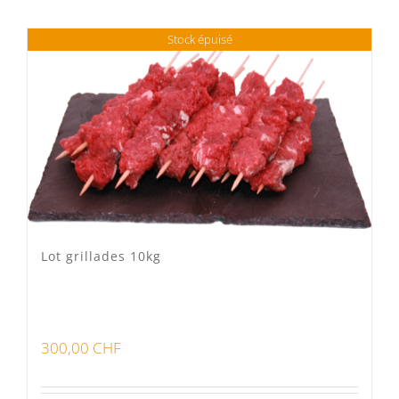
Stock épuisé
Lots
(3)
Bon pour la santé
(0)
Préparations viandes
(3)
Produits d'exception
(0)
Produits fumoir
(1)
Lot grillades 10kg
Produits séchoir
(3)
Spécialité vaudoises
(0)
300,00
CHF