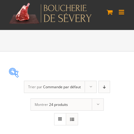
Passer
au
contenu
Trier par
Commande par défaut
Panier
(0)
Montrer
24 produits
Poste standard
(3)
Retrait à Sévery
(3)