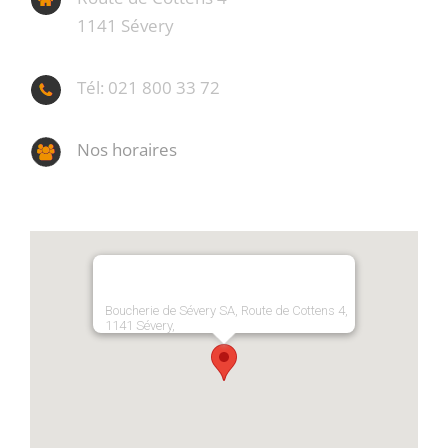
1141 Sévery
Tél: 021 800 33 72
Nos horaires
Boucherie de Sévery SA, Route de Cottens 4,
1141 Sévery,