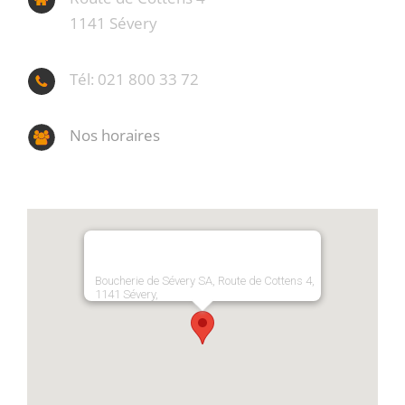
1141 Sévery
Tél: 021 800 33 72
Nos horaires
Boucherie de Sévery SA, Route de Cottens 4,
1141 Sévery,