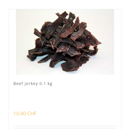
Lots
(3)
Bon pour la santé
(0)
Préparations viandes
(3)
Produits d'exception
(0)
Produits fumoir
(1)
Beef jerkey 0.1 kg
Produits séchoir
(3)
Spécialité vaudoises
(0)
10,40
CHF