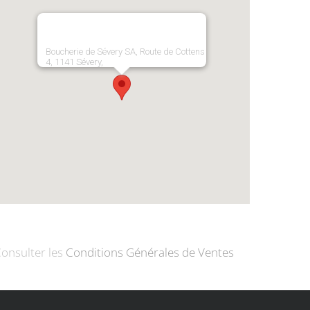
Boucherie de Sévery SA, Route de Cottens
4, 1141 Sévery,
onsulter les
Conditions Générales de Ventes