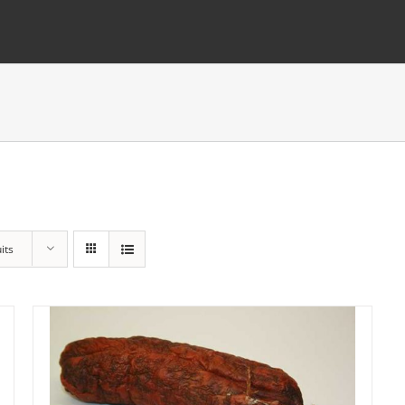
its
Lots
(0)