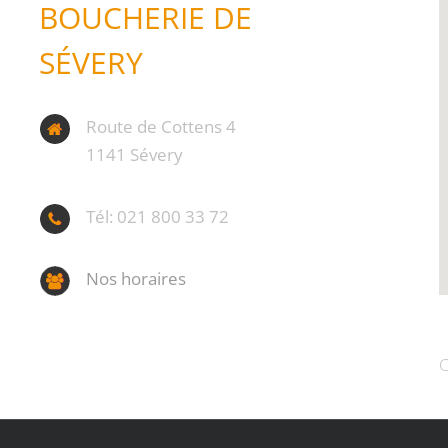
BOUCHERIE DE
SÉVERY
Route de Cottens 4
1141 Sévery
Tél: 021 800 33 72
Nos horaires
C