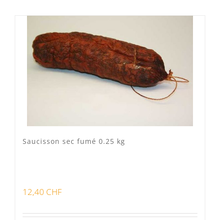
Lots
(0)
Bon pour la santé
(0)
Préparations viandes
(0)
Produits d'exception
(0)
Produits fumoir
(1)
Saucisson sec fumé 0.25 kg
Produits séchoir
(2)
Spécialité vaudoises
(0)
12,40
CHF