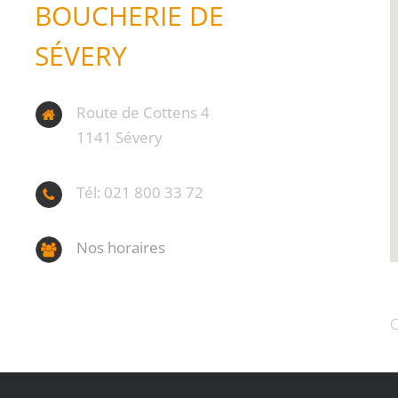
BOUCHERIE DE
SÉVERY
Route de Cottens 4
1141 Sévery
Tél: 021 800 33 72
Nos horaires
C