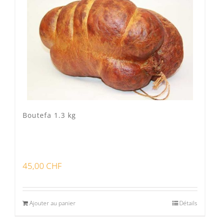
Veau Lo VÎ
(0)
Volaille Suisse
(0)
Panier
(0)
Poste standard
(3)
Retrait à Sévery
(0)
Boutefa 1.3 kg
Lots
(0)
45,00
CHF
Bon pour la santé
(0)
Préparations viandes
(0)
Ajouter au panier
Détails
Produits d'exception
(0)