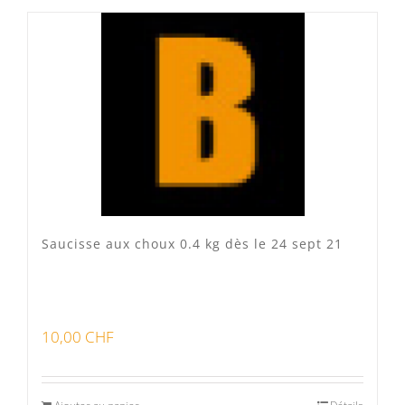
Produits fumoir
(0)
Produits séchoir
(0)
Spécialité vaudoises
(3)
Saucisse aux choux 0.4 kg dès le 24 sept 21
10,00
CHF