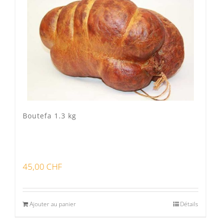
Veau Lo VÎ
(0)
Volaille Suisse
(0)
Panier
(0)
Poste standard
(3)
Retrait à Sévery
(0)
Boutefa 1.3 kg
Lots
(0)
45,00
CHF
Bon pour la santé
(0)
Préparations viandes
(0)
Ajouter au panier
Détails
Produits d'exception
(0)