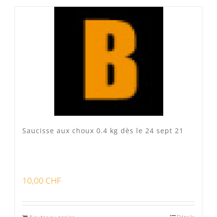
Produits fumoir
(0)
Produits séchoir
(0)
Spécialité vaudoises
(3)
Saucisse aux choux 0.4 kg dès le 24 sept 21
10,00
CHF