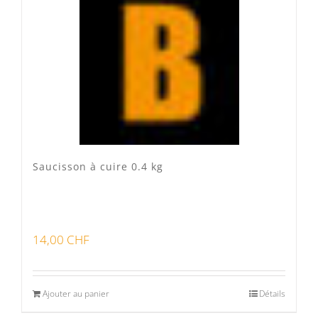
Veau Lo VÎ
(0)
Volaille Suisse
(0)
Panier
(0)
Poste standard
(3)
Retrait à Sévery
(0)
Saucisson à cuire 0.4 kg
Lots
(0)
14,00
CHF
Bon pour la santé
(0)
Préparations viandes
(0)
Ajouter au panier
Détails
Produits d'exception
(0)