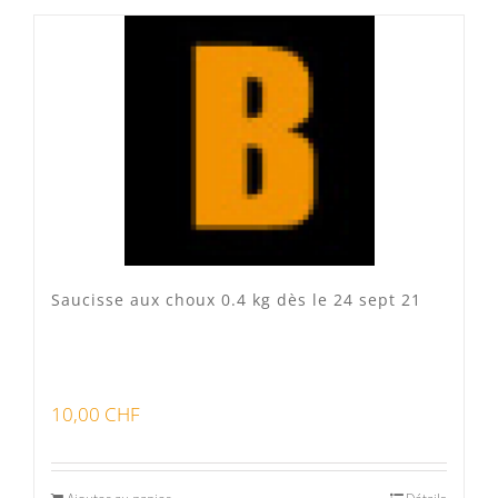
Produits fumoir
(0)
Produits séchoir
(0)
Spécialité vaudoises
(3)
Saucisse aux choux 0.4 kg dès le 24 sept 21
10,00
CHF