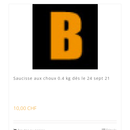
Produits fumoir
(0)
Produits séchoir
(0)
Spécialité vaudoises
(3)
Saucisse aux choux 0.4 kg dès le 24 sept 21
10,00
CHF