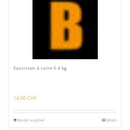
Veau Lo VÎ
(0)
Volaille Suisse
(0)
Panier
(0)
Poste standard
(3)
Retrait à Sévery
(0)
Saucisson à cuire 0.4 kg
Lots
(0)
14,00
CHF
Bon pour la santé
(0)
Préparations viandes
(0)
Ajouter au panier
Détails
Produits d'exception
(0)