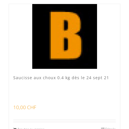
Produits fumoir
(0)
Produits séchoir
(0)
Spécialité vaudoises
(3)
Saucisse aux choux 0.4 kg dès le 24 sept 21
10,00
CHF