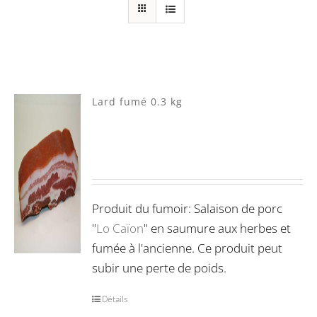
Cheval Suisse
(0)
Mixte
(2)
Porc Lo Caïon
(4)
Lard fumé 0.3 kg
Veau Lo VÎ
(0)
Volaille Suisse
(0)
Panier
(0)
Poste standard
(9)
Retrait à Sévery
(0)
Produit du fumoir: Salaison de porc
"
Lo Caïon
" en saumure aux herbes et
fumée à l'ancienne. Ce produit peut
subir une perte de poids.
Lots
(0)
Détails