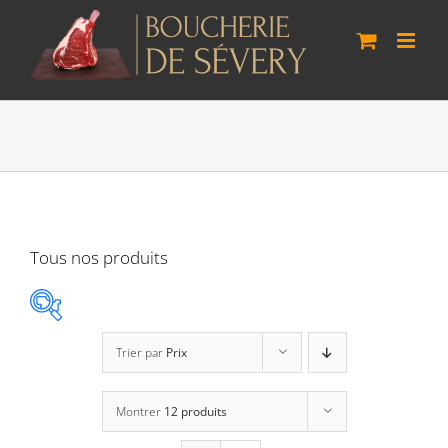
Passer
au
contenu
Tous nos produits
Trier par
Prix
Agneau Vaudois
(0)
Montrer
12 produits
Boeuf Lo Bâo
(3)