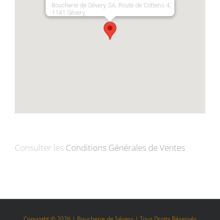
Boucherie de Sévery SA, Route de Cottens 4,
1141 Sévery,
Consulter les
Conditions Générales de Ventes
Copyright ©
2026 | Boucherie de Sévery | Tous Droits Réservés.