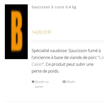
Saucisson à cuire 0.4 kg
Veau Lo VÎ
(0)
Volaille Suisse
(0)
Panier
(0)
14,00
CHF
Poste standard
(3)
Retrait à Sévery
(0)
Spécialité vaudoise: Saucisson fumé à
l'ancienne à base de viande de porc "
Lo
Caïon
". Ce produit peut subir une
Lots
(0)
perte de poids.
Ajouter au
Détails
Bon pour la santé
(0)
panier
Préparations viandes
(0)
Produits d'exception
(0)