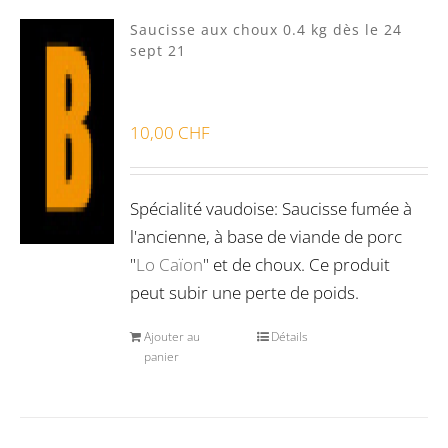
Produits fumoir
(0)
Saucisse aux choux 0.4 kg dès le 24
sept 21
Produits séchoir
(0)
Spécialité vaudoises
(3)
10,00
CHF
Spécialité vaudoise: Saucisse fumée à
l'ancienne, à base de viande de porc
"
Lo Caïon
" et de choux. Ce produit
peut subir une perte de poids.
Ajouter au
Détails
panier