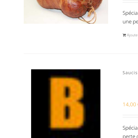
Volaille Suisse
(0)
Spécia
Bon pour la santé
(0)
une pe
Préparations viandes
(0)
Ajoute
Produits d'exception
(0)
Produits fumoir
(0)
Produits séchoir
(0)
Saucis
Spécialité vaudoises
(3)
14,00
Spécia
perte 