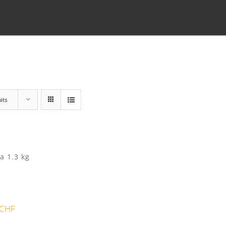
its
Panier
(0)
Poste standard
(3)
a 1.3 kg
Retrait à Sévery
(0)
CHF