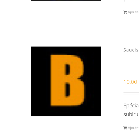
Ajoute
Saucis
10,00
Spécia
subir 
Ajoute