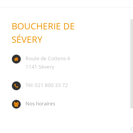
BOUCHERIE DE
SÉVERY
Route de Cottens 4
1141 Sévery
Tél: 021 800 33 72
Nos horaires
C