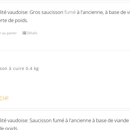
lité vaudoise: Gros saucisson
fumé
à l'ancienne, à base de 
rte de poids.
r au panier
Détails
son à cuire 0.4 kg
CHF
lité vaudoise: Saucisson fumé à l'ancienne à base de viande
de poids.