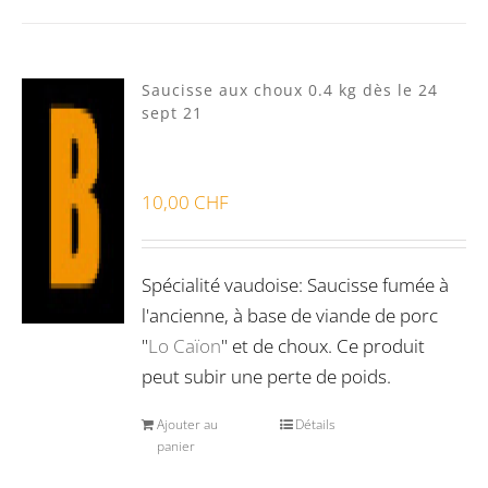
Produits d'exception
(0)
Produits fumoir
(1)
Saucisse aux choux 0.4 kg dès le 24
sept 21
Produits séchoir
(1)
Spécialité vaudoises
(3)
10,00
CHF
Spécialité vaudoise: Saucisse fumée à
l'ancienne, à base de viande de porc
"
Lo Caïon
" et de choux. Ce produit
peut subir une perte de poids.
Ajouter au
Détails
panier