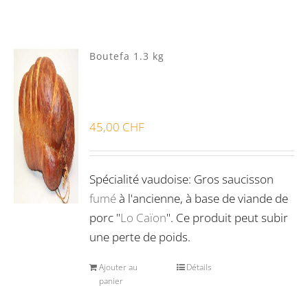
Mixte
(1)
Porc Lo Caïon
(3)
Boutefa 1.3 kg
Veau Lo VÎ
(0)
Volaille Suisse
(0)
Panier
(0)
45,00
CHF
Poste standard
(4)
Retrait à Sévery
(0)
Spécialité vaudoise: Gros saucisson
fumé
à l'ancienne, à base de viande de
porc "
Lo Caïon
". Ce produit peut subir
Lots
(0)
une perte de poids.
Ajouter au
Détails
Bon pour la santé
(0)
panier
Préparations viandes
(0)