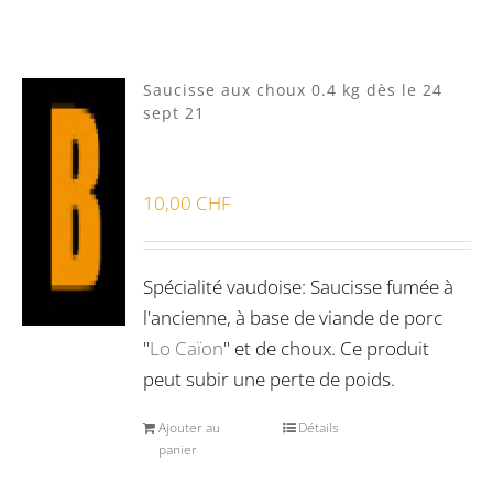
Mixte
(1)
Porc Lo Caïon
(3)
Saucisse aux choux 0.4 kg dès le 24
Veau Lo VÎ
(0)
sept 21
Volaille Suisse
(0)
Panier
(0)
10,00
CHF
Poste standard
(4)
Retrait à Sévery
(0)
Spécialité vaudoise: Saucisse fumée à
l'ancienne, à base de viande de porc
"
Lo Caïon
" et de choux. Ce produit
Lots
(0)
peut subir une perte de poids.
Ajouter au
Détails
Bon pour la santé
(0)
panier
Préparations viandes
(0)