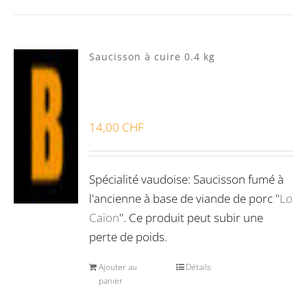
Produits d'exception
(0)
Produits fumoir
(1)
Saucisson à cuire 0.4 kg
Produits séchoir
(1)
Spécialité vaudoises
(3)
14,00
CHF
Spécialité vaudoise: Saucisson fumé à
l'ancienne à base de viande de porc "
Lo
Caïon
". Ce produit peut subir une
perte de poids.
Ajouter au
Détails
panier