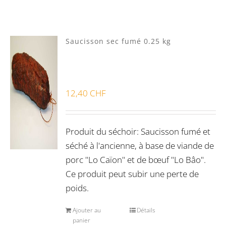
Mixte
(2)
Porc Lo Caïon
(1)
Saucisson sec fumé 0.25 kg
Veau Lo VÎ
(0)
Volaille Suisse
(0)
Panier
(0)
12,40
CHF
Poste standard
(6)
Retrait à Sévery
(0)
Produit du séchoir: Saucisson fumé et
séché à l'ancienne, à base de viande de
porc "Lo Caïon" et de bœuf "Lo Bâo".
Lots
(0)
Ce produit peut subir une perte de
poids.
Ajouter au
Détails
panier