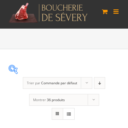
Passer
au
contenu
Trier par
Commande par défaut
Agneau Vaudois
(0)
Montrer
36 produits
Boeuf Lo Bâo
(3)
Cheval Suisse
(0)