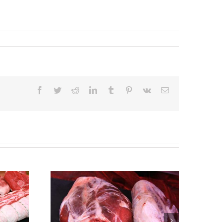
Facebook
Twitter
Reddit
LinkedIn
Tumblr
Pinterest
Vk
Email