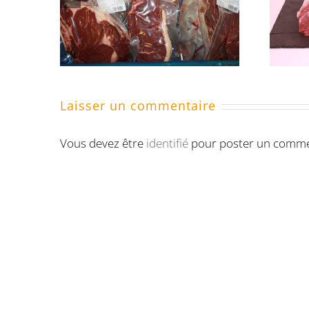
 EN
veau rouge “Lo
0 kg
Vî” de
Montricher
Laisser un commentaire
Vous devez être
identifié
pour poster un comme