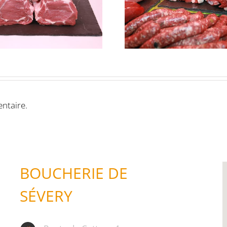
Pré-ve
agneau de
agneau d
pâturage du
Pays
ntaire.
BOUCHERIE DE
SÉVERY