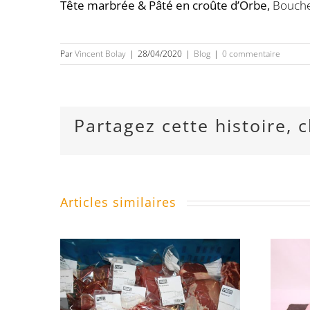
Tête marbrée & Pâté en croûte d’Orbe,
Bouche
Par
Vincent Bolay
|
28/04/2020
|
Blog
|
0 commentaire
Partagez cette histoire, 
Articles similaires
En vente sur
OEUF
réservation