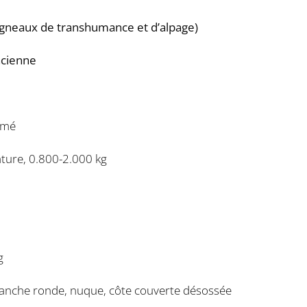
(agneaux de transhumance et d’alpage)
ncienne
umé
ture, 0.800-2.000 kg
g
, tranche ronde, nuque, côte couverte désossée