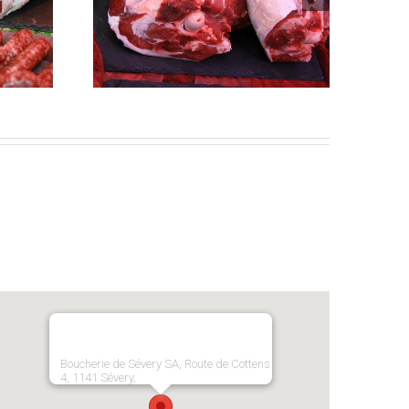
ntes
Fermeture
u Pays
estivale
Boucherie de Sévery SA, Route de Cottens
4, 1141 Sévery,